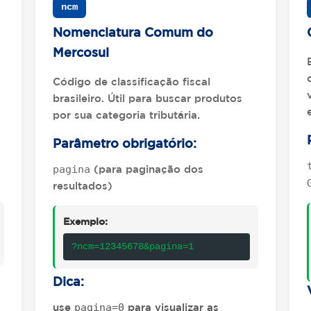
ncm
Nomenclatura Comum do
Mercosul
Código de classificação fiscal
brasileiro. Útil para buscar produtos
por sua categoria tributária.
Parâmetro obrigatório:
pagina
(para paginação dos
resultados)
Exemplo:
?ncm=12345678&pagina=1
Dica:
pagina=0
use
para visualizar as