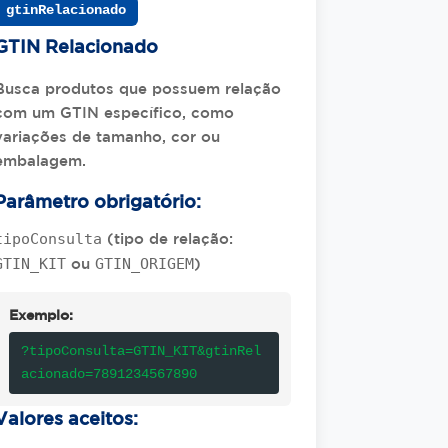
gtinRelacionado
GTIN Relacionado
Busca produtos que possuem relação
com um GTIN específico, como
variações de tamanho, cor ou
embalagem.
Parâmetro obrigatório:
tipoConsulta
(tipo de relação:
GTIN_KIT
GTIN_ORIGEM
ou
)
Exemplo:
?tipoConsulta=GTIN_KIT&gtinRel
acionado=7891234567890
Valores aceitos: